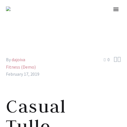


By
dajoiva
0
Fitness (Demo)
February 17, 2019
Casual
Tulle,