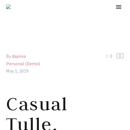


By
dajoiva
0
Personal (Demo)
May 1, 2019
Casual
Tulle,