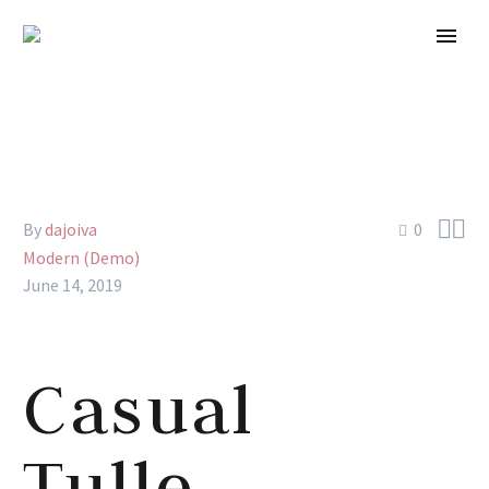


By
dajoiva
0
Modern (Demo)
June 14, 2019
Casual
Tulle,