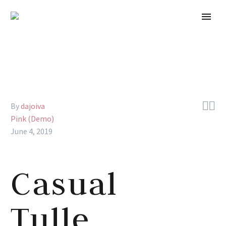


By
dajoiva
Pink (Demo)
June 4, 2019
Casual
Tulle,