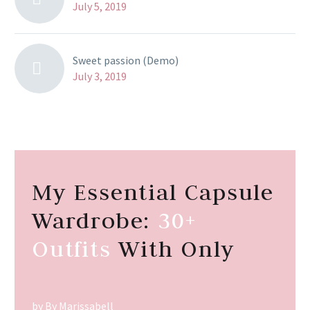
July 5, 2019
Sweet passion (Demo)
July 3, 2019
My Essential Capsule
Wardrobe:
30+
Outfits
With Only
by By Marissabell