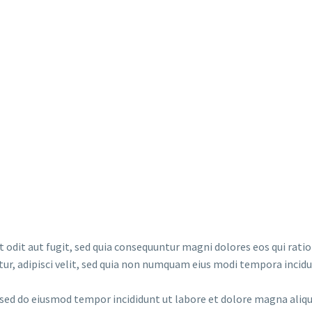
etro
HOME
BRIDAL
odit aut fugit, sed quia consequuntur magni dolores eos qui rati
tur, adipisci velit, sed quia non numquam eius modi tempora inci
, sed do eiusmod tempor incididunt ut labore et dolore magna aliq