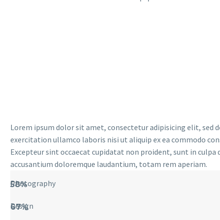
Lorem ipsum dolor sit amet, consectetur adipisicing elit, sed
exercitation ullamco laboris nisi ut aliquip ex ea commodo conse
Excepteur sint occaecat cupidatat non proident, sunt in culpa q
accusantium doloremque laudantium, totam rem aperiam.
Photography
58%
Design
67%