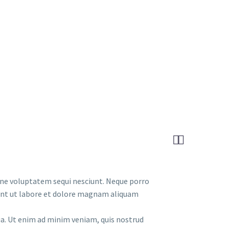
DINNER
ABOUT
CONTACT


one voluptatem sequi nesciunt. Neque porro
dunt ut labore et dolore magnam aliquam
ua. Ut enim ad minim veniam, quis nostrud