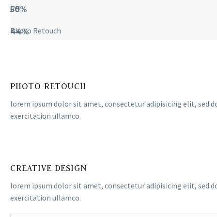
PR
50%
Photo Retouch
44%
PHOTO RETOUCH
lorem ipsum dolor sit amet, consectetur adipisicing elit, sed
exercitation ullamco.
CREATIVE DESIGN
lorem ipsum dolor sit amet, consectetur adipisicing elit, sed
exercitation ullamco.